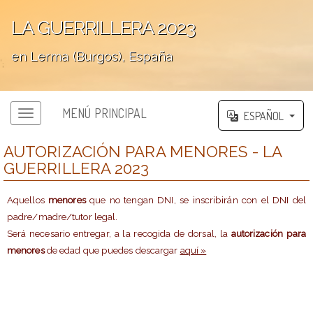
LA GUERRILLERA 2023
en Lerma (Burgos), España
';
MENÚ PRINCIPAL
ESPAÑOL
AUTORIZACIÓN PARA MENORES - LA
GUERRILLERA 2023
Aquellos
menores
que no tengan DNI, se inscribirán con el DNI del
padre/madre/tutor legal.
Será necesario entregar, a la recogida de dorsal, la
autorización para
menores
de edad que puedes descargar
aquí »