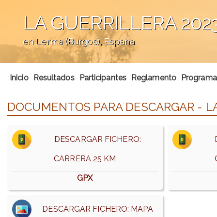
LA GUERRILLERA 202
en Lerma (Burgos), España
';
Inicio
Resultados
Participantes
Reglamento
Programa 
DOCUMENTOS PARA DESCARGAR - LA
DESCARGAR FICHERO:
D
CARRERA 25 KM
GPX
DESCARGAR FICHERO: MAPA