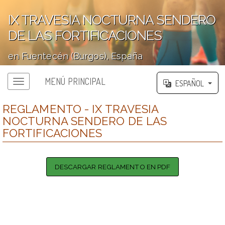
IX TRAVESIA NOCTURNA SENDERO
DE LAS FORTIFICACIONES
en Fuentecén (Burgos), España
';
MENÚ PRINCIPAL
ESPAÑOL
REGLAMENTO - IX TRAVESIA
NOCTURNA SENDERO DE LAS
FORTIFICACIONES
DESCARGAR REGLAMENTO EN PDF