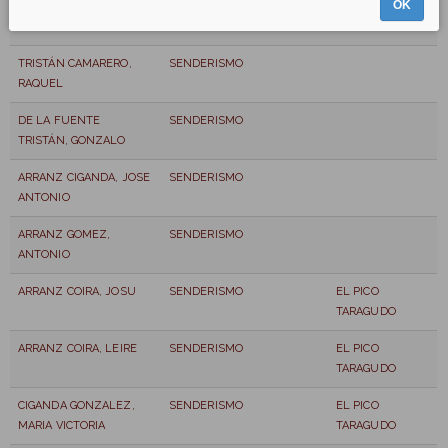
OK
DE LA FUENTE
SENDERISMO
HERNAIZ, RAÚL
TRISTÁN CAMARERO,
SENDERISMO
RAQUEL
DE LA FUENTE
SENDERISMO
TRISTÁN, GONZALO
ARRANZ CIGANDA, JOSE
SENDERISMO
ANTONIO
ARRANZ GOMEZ,
SENDERISMO
ANTONIO
ARRANZ COIRA, JOSU
SENDERISMO
EL PICO
TARAGUDO
ARRANZ COIRA, LEIRE
SENDERISMO
EL PICO
TARAGUDO
CIGANDA GONZALEZ,
SENDERISMO
EL PICO
MARIA VICTORIA
TARAGUDO