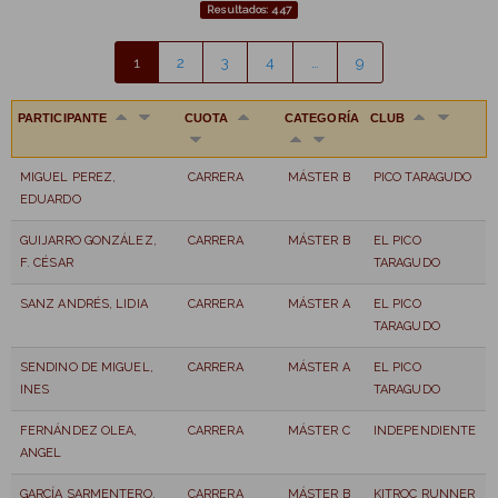
Resultados: 447
1
2
3
4
…
9
PARTICIPANTE
CUOTA
CATEGORÍA
CLUB
MIGUEL PEREZ,
CARRERA
MÁSTER B
PICO TARAGUDO
EDUARDO
GUIJARRO GONZÁLEZ,
CARRERA
MÁSTER B
EL PICO
F. CÉSAR
TARAGUDO
SANZ ANDRÉS, LIDIA
CARRERA
MÁSTER A
EL PICO
TARAGUDO
SENDINO DE MIGUEL,
CARRERA
MÁSTER A
EL PICO
INES
TARAGUDO
FERNÁNDEZ OLEA,
CARRERA
MÁSTER C
INDEPENDIENTE
ANGEL
GARCÍA SARMENTERO,
CARRERA
MÁSTER B
KITROC RUNNER