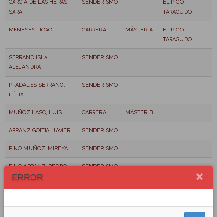
GARCÍA DE LAS HERAS,
SENDERISMO
EL PICO
SARA
TARAGUDO
MENESES, JOAO
CARRERA
MÁSTER A
EL PICO
TARAGUDO
SERRANO ISLA,
SENDERISMO
ALEJANDRA
PRADALES SERRANO,
SENDERISMO
FÉLIX
MUÑOZ LASO, LUIS
CARRERA
MÁSTER B
ARRANZ GOITIA, JAVIER
SENDERISMO
PINO MUÑOZ, MIREYA
SENDERISMO
PINO ARRANZ, PEDRO
SENDERISMO
ERROR
PINO MUÑOZ, NAIRA
SENDERISMO
REDONDO GARCÍA, INÉS
SENDERISMO
INDEPENDIENTE