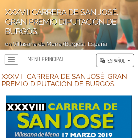
XXXVIII CARRERA DE SAN JOSÉ.
GRAN PREMIO DIPUTACIÓN DE
BURGOS.
en Villasana de Mena (Burgos), España
';
MENÚ PRINCIPAL
ESPAÑOL
XXXVIII CARRERA DE SAN JOSÉ. GRAN
PREMIO DIPUTACIÓN DE BURGOS.