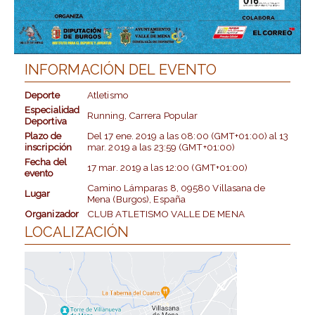
INFORMACIÓN DEL EVENTO
Deporte
Atletismo
Especialidad
Running, Carrera Popular
Deportiva
Plazo de
Del
17 ene. 2019
a las
08:00 (GMT+01:00)
al
13
inscripción
mar. 2019
a las
23:59 (GMT+01:00)
Fecha del
17 mar. 2019
a las
12:00 (GMT+01:00)
evento
Camino Lámparas 8, 09580 Villasana de
Lugar
Mena (Burgos), España
Organizador
CLUB ATLETISMO VALLE DE MENA
LOCALIZACIÓN