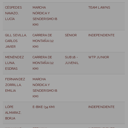
CÉSPEDES
MARCHA
TEAM LAWNS
NAVAZO,
NÓRDICA Y
LUCÍA
SENDERISMO (8
KM)
GILL SEVILLA,
CARRERA DE
SÉNIOR
INDEPENDIENTE
CARLOS
MONTAÑA (12
JAVIER
KM)
MENÉNDEZ
CARRERA DE
SUB 18 -
WTP JUNIOR
LUNA,
MONTAÑA (12
JUVENIL
ESDRAS
KM)
FERNANDEZ
MARCHA
ZORRILLA,
NÓRDICA Y
EMILIA
SENDERISMO (8
KM)
LÓPE
E-BIKE (34 KM)
INDEPENDIENTE
ALMARAZ,
BORJA