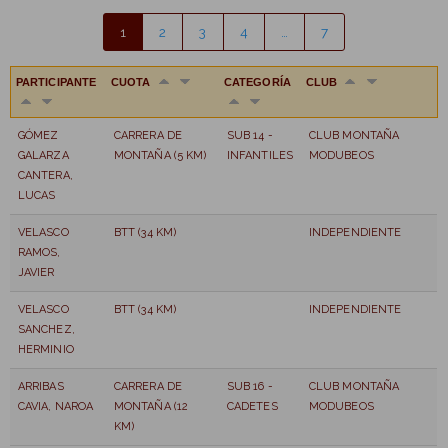
1
2
3
4
…
7
PARTICIPANTE
CUOTA
CATEGORÍA
CLUB
GÓMEZ
CARRERA DE
SUB 14 -
CLUB MONTAÑA
GALARZA
MONTAÑA (5 KM)
INFANTILES
MODUBEOS
CANTERA,
LUCAS
VELASCO
BTT (34 KM)
INDEPENDIENTE
RAMOS,
JAVIER
VELASCO
BTT (34 KM)
INDEPENDIENTE
SANCHEZ,
HERMINIO
ARRIBAS
CARRERA DE
SUB 16 -
CLUB MONTAÑA
CAVIA, NAROA
MONTAÑA (12
CADETES
MODUBEOS
KM)