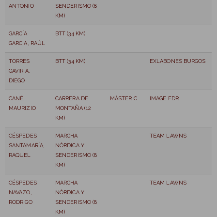
ANTONIO
SENDERISMO (8
KM)
GARCÍA
BTT (34 KM)
GARCIA, RAÚL
TORRES
BTT (34 KM)
EXLABONES BURGOS
GAVIRIA,
DIEGO
CANÉ,
CARRERA DE
MÁSTER C
IMAGE FDR
MAURIZIO
MONTAÑA (12
KM)
CÉSPEDES
MARCHA
TEAM LAWNS
SANTAMARÍA,
NÓRDICA Y
RAQUEL
SENDERISMO (8
KM)
CÉSPEDES
MARCHA
TEAM LAWNS
NAVAZO,
NÓRDICA Y
RODRIGO
SENDERISMO (8
KM)