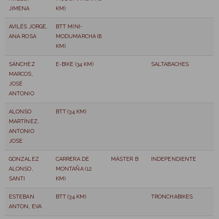
JIMENA
KM)
AVILÉS JORGE,
BTT MINI-
ANA ROSA
MODUMARCHA (8
KM)
SÁNCHEZ
E-BIKE (34 KM)
SALTABACHES
MARCOS,
JOSÉ
ANTONIO
ALONSO
BTT (34 KM)
MARTÍNEZ,
ANTONIO
JOSE
GONZALEZ
CARRERA DE
MÁSTER B
INDEPENDIENTE
ALONSO,
MONTAÑA (12
SANTI
KM)
ESTEBAN
BTT (34 KM)
TRONCHABIKES
ANTON, EVA