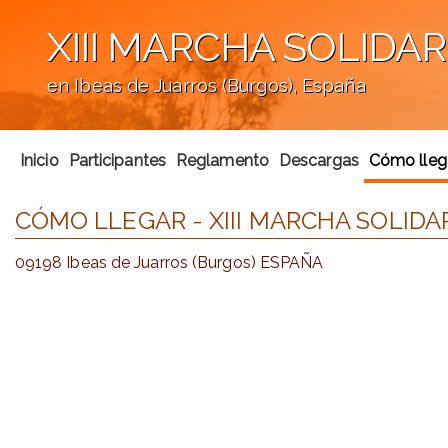
XIII MARCHA SOLIDA
en Ibeas de Juarros (Burgos), España
';
Inicio
Participantes
Reglamento
Descargas
Cómo lleg
CÓMO LLEGAR - XIII MARCHA SOLID
09198 Ibeas de Juarros (Burgos) ESPAÑA