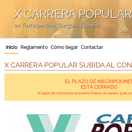
X CARRERA POPULAR
en Torresandino (Burgos), España
';
Inicio
Reglamento
Cómo llegar
Contactar
X CARRERA POPULAR SUBIDA AL CO
EL PLAZO DE INSCRIPCIONE
ESTÁ CERRADO
El plazo de inscripción al evento finalizó el jueves, 9 de j