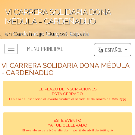
VI CARRERA SOLIDARIA DONA
MÉDULA - CARDEÑADIJO
en Cardeñadijo (Burgos), España
';
MENÚ PRINCIPAL
ESPAÑOL
VI CARRERA SOLIDARIA DONA MÉDULA
- CARDEÑADIJO
EL PLAZO DE INSCRIPCIONES
ESTÁ CERRADO
El plazo de inscripción al evento finalizó el sábado, 28 de marzo de 2026, 23:59
ESTE EVENTO
YA FUE CELEBRADO
El evento se celebró el día domingo, 12 de abril de 2026, 9:30