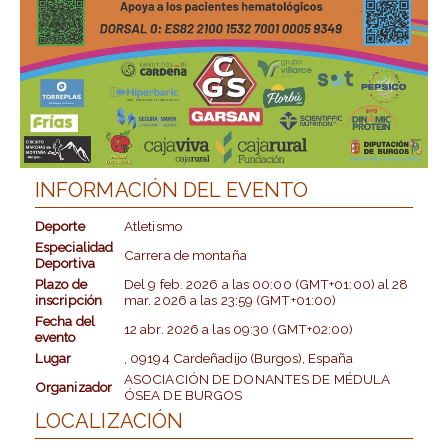
INFORMACIÓN DEL EVENTO
Deporte
Atletismo
Especialidad
Carrera de montaña
Deportiva
Plazo de
Del
9 feb. 2026
a las
00:00 (GMT+01:00)
al
28
inscripción
mar. 2026
a las
23:59 (GMT+01:00)
Fecha del
12 abr. 2026
a las
09:30 (GMT+02:00)
evento
Lugar
, 09194 Cardeñadijo (Burgos), España
ASOCIACIÓN DE DONANTES DE MÉDULA
Organizador
ÓSEA DE BURGOS
LOCALIZACIÓN