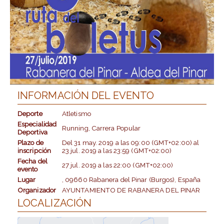
INFORMACIÓN DEL EVENTO
Deporte
Atletismo
Especialidad
Running, Carrera Popular
Deportiva
Plazo de
Del
31 may. 2019
a las
09:00 (GMT+02:00)
al
inscripción
23 jul. 2019
a las
23:59 (GMT+02:00)
Fecha del
27 jul. 2019
a las
22:00 (GMT+02:00)
evento
Lugar
, 09660 Rabanera del Pinar (Burgos), España
Organizador
AYUNTAMIENTO DE RABANERA DEL PINAR
LOCALIZACIÓN