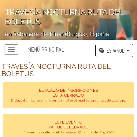
TRAVESÍA NOCTURNA RUTA DEL
BOLETUS
en Rabanera del Pinar (Burgos), España
';
MENÚ PRINCIPAL
ESPAÑOL
TRAVESÍA NOCTURNA RUTA DEL
BOLETUS
EL PLAZO DE INSCRIPCIONES
ESTÁ CERRADO
El plazo de inscripción al evento finalizó el martes, 23 de julio de 2019, 23:59
ESTE EVENTO
YA FUE CELEBRADO
El evento se celebró el día sábado, 27 de julio de 2019, 22:00