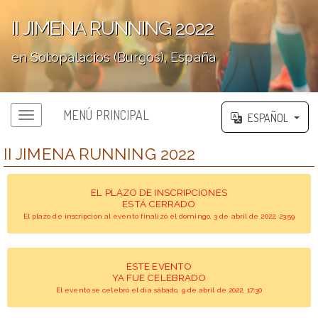
II JIMENA RUNNING 2022
en Sotopalacios (Burgos), España
';
MENÚ PRINCIPAL
ESPAÑOL
II JIMENA RUNNING 2022
EL PLAZO DE INSCRIPCIONES
ESTÁ CERRADO
El plazo de inscripción al evento finalizó el domingo, 3 de abril de 2022, 23:59
ESTE EVENTO
YA FUE CELEBRADO
El evento se celebró el día sábado, 9 de abril de 2022, 17:30