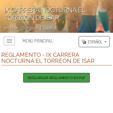
IX CARRERA NOCTURNA EL
TORREÓN DE ISAR
en Isar (Burgos), España
';
MENÚ PRINCIPAL
ESPAÑOL
REGLAMENTO - IX CARRERA
NOCTURNA EL TORREÓN DE ISAR
DESCARGAR REGLAMENTO EN PDF