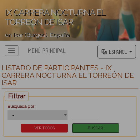
IX CARRERA NOCTURNA EL
TORREÓN DE ISAR
en Isar (Burgos), España
';
MENÚ PRINCIPAL
ESPAÑOL
LISTADO DE PARTICIPANTES - IX
CARRERA NOCTURNA EL TORREÓN DE
ISAR
Filtrar
Busqueda por: