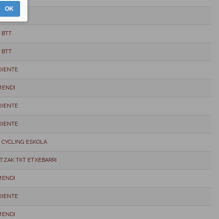
OK
 BTT
 BTT
 BTT
DIENTE
MENDI
DIENTE
DIENTE
A CYCLING ESKOLA
ZAK TKT ETXEBARRI
MENDI
DIENTE
MENDI