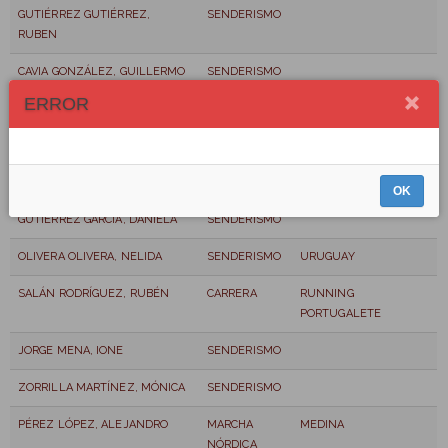
GUTIÉRREZ GUTIÉRREZ,
SENDERISMO
RUBEN
CAVIA GONZÁLEZ, GUILLERMO
SENDERISMO
ERROR
CAVIA ASTORQUIZA, NEREA
SENDERISMO
GUTIÉRREZ GARCIA, NORA
SENDERISMO
GARCÍA PEÑA, ANA
SENDERISMO
OK
GUTIÉRREZ GARCÍA, DANIELA
SENDERISMO
OLIVERA OLIVERA, NELIDA
SENDERISMO
URUGUAY
SALÁN RODRÍGUEZ, RUBÉN
CARRERA
RUNNING
PORTUGALETE
JORGE MENA, IONE
SENDERISMO
ZORRILLA MARTÍNEZ, MÓNICA
SENDERISMO
PÉREZ LÓPEZ, ALEJANDRO
MARCHA
MEDINA
NÓRDICA